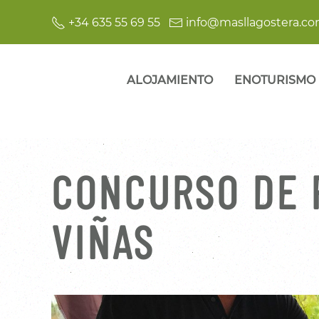
+34 635 55 69 55
info@masllagostera.c
ALOJAMIENTO
ENOTURISMO
CONCURSO DE 
VIÑAS