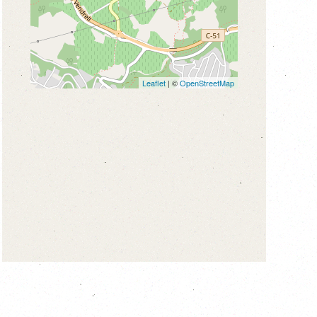
Leaflet
| ©
OpenStreetMap