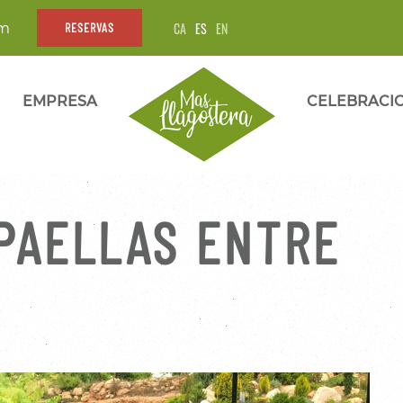
CA
ES
EN
om
RESERVAS
EMPRESA
CELEBRACI
PAELLAS ENTRE