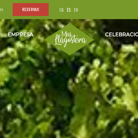
CA
ES
EN
om
RESERVAS
EMPRESA
CELEBRACI