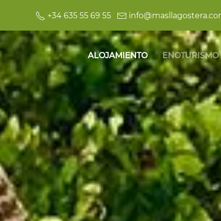
+34 635 55 69 55
info@masllagostera.c
ALOJAMIENTO
ENOTURISMO