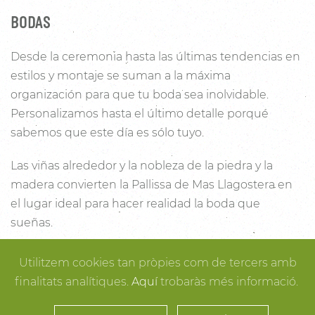
BODAS
Desde la ceremonia hasta las últimas tendencias en
estilos y montaje se suman a la máxima
organización para que tu boda sea inolvidable.
Personalizamos hasta el último detalle porqué
sabemos que este día es sólo tuyo.
Las viñas alrededor y la nobleza de la piedra y la
madera convierten la Pallissa de Mas Llagostera en
el lugar ideal para hacer realidad la boda que
sueñas.
Con un salón con capacidad para 120 personas con
Utilitzem cookies tan pròpies com de tercers amb
luz y unas esplendidas vistas, este es un lugar ideal
finalitats analítiques.
Aquí
trobaràs més informació.
para conectar con la naturaleza. Desde los rincones
más íntimos para la ceremonia hasta los espacios