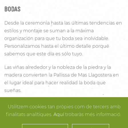
BODAS
Desde la ceremonia hasta las últimas tendencias en
estilos y montaje se suman a la máxima
organización para que tu boda sea inolvidable.
Personalizamos hasta el último detalle porqué
sabemos que este día es sólo tuyo.
Las viñas alrededor y la nobleza de la piedra y la
madera convierten la Pallissa de Mas Llagostera en
el lugar ideal para hacer realidad la boda que
sueñas.
Con un salón con capacidad para 120 personas con
Utilitzem cookies tan pròpies com de tercers amb
luz y unas esplendidas vistas, este es un lugar ideal
finalitats analítiques.
Aquí
trobaràs més informació.
para conectar con la naturaleza. Desde los rincones
más íntimos para la ceremonia hasta los espacios