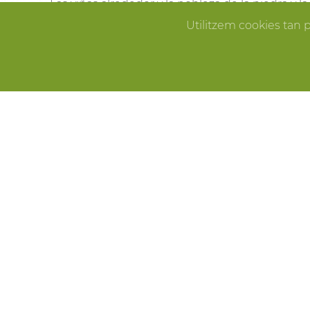
Las viñas alrededor y la nobleza de la piedra y 
Pallissa de Mas Llagostera en el lugar ideal para
Utilitzem cookies tan 
que sueñas.
ERROR
CELEBRACIONES
Fiestas de cumpleaños, fin de año, reuniones f
Pallissa de Mas Llagostera es el lugar ideal para