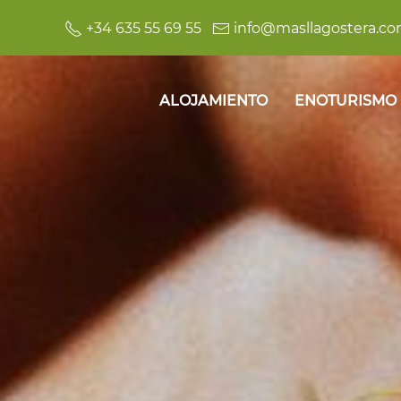
+34 635 55 69 55
info@masllagostera.c
ALOJAMIENTO
ENOTURISMO