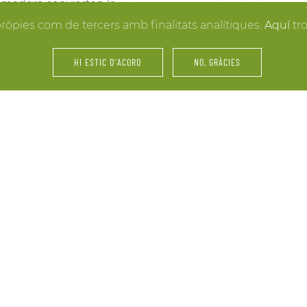
la madera convierten la
resultados. Y mientras lle
 hacer realidad la boda
pròpies com de tercers amb finalitats analítiques.
Aquí
tr
puedes disfrutar de los e
últimos retoques al vestid
HI ESTIC D'ACORD
NO, GRÀCIES
íntimos.
amiliares y de amigos… La
Fiestas, servicios de cáte
 tu celebración. Nos
maridajes, catas de vinos