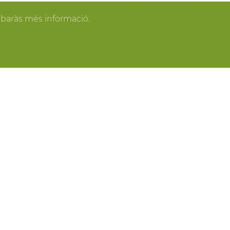
gan los invitados y todo se pone en orden, tú
obaràs més informació.
spacios más acogedores de la casa para los
o o para recibir a los amigos o familiares más
ring, actividades gastronómicas entre viñas,
 y cavas del Penedès, actividades para grupo,