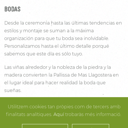
BODAS
Desde la ceremonia hasta las últimas tendencias en
estilos y montaje se suman a la máxima
organización para que tu boda sea inolvidable.
Personalizamos hasta el último detalle porqué
sabemos que este día es sólo tuyo.
Las viñas alrededor y la nobleza de la piedra y la
madera convierten la Pallissa de Mas Llagostera en
el lugar ideal para hacer realidad la boda que
sueñas.
Con un salón con capacidad para 120 personas con
Utilitzem cookies tan pròpies com de tercers amb
luz y unas esplendidas vistas, este es un lugar ideal
finalitats analítiques.
Aquí
trobaràs més informació.
para conectar con la naturaleza. Desde los rincones
más íntimos para la ceremonia hasta los espacios