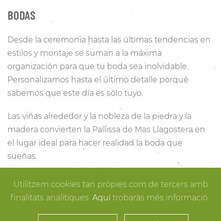
BODAS
Desde la ceremonia hasta las últimas tendencias en
estilos y montaje se suman a la máxima
organización para que tu boda sea inolvidable.
Personalizamos hasta el último detalle porqué
sabemos que este día es sólo tuyo.
Las viñas alrededor y la nobleza de la piedra y la
madera convierten la Pallissa de Mas Llagostera en
el lugar ideal para hacer realidad la boda que
sueñas.
Con un salón con capacidad para 120 personas con
Utilitzem cookies tan pròpies com de tercers amb
luz y unas esplendidas vistas, este es un lugar ideal
finalitats analítiques.
Aquí
trobaràs més informació.
para conectar con la naturaleza. Desde los rincones
más íntimos para la ceremonia hasta los espacios