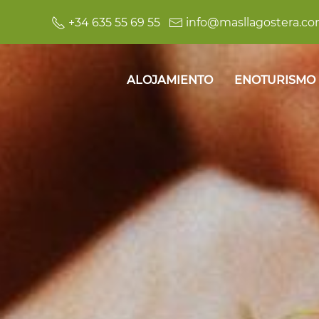
+34 635 55 69 55
info@masllagostera.c
ALOJAMIENTO
ENOTURISMO