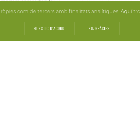
la madera convierten la
resultados. Y mientras lle
 hacer realidad la boda
pròpies com de tercers amb finalitats analítiques.
Aquí
tr
puedes disfrutar de los e
últimos retoques al vestid
HI ESTIC D'ACORD
NO, GRÀCIES
íntimos.
amiliares y de amigos… La
Fiestas, servicios de cáte
 tu celebración. Nos
maridajes, catas de vinos