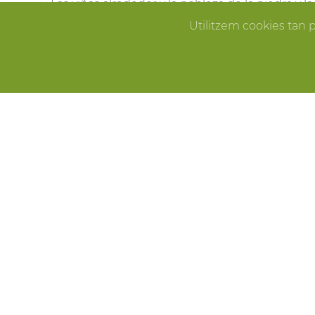
Las viñas alrededor y la nobleza de la piedra y 
Pallissa de Mas Llagostera en el lugar ideal para
Utilitzem cookies tan 
que sueñas.
ERROR
CELEBRACIONES
Fiestas de cumpleaños, fin de año, reuniones f
Pallissa de Mas Llagostera es el lugar ideal para