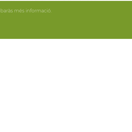
gan los invitados y todo se pone en orden, tú
obaràs més informació.
spacios más acogedores de la casa para los
o o para recibir a los amigos o familiares más
ring, actividades gastronómicas entre viñas,
 y cavas del Penedès, actividades para grupo,