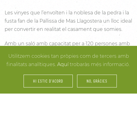
Les vinyes que l’envolten i la noblesa de la pedra i la
fusta fan de la Pallissa de Mas Llagostera un lloc ideal
per convertir en realitat el casament que somies.
Amb un saló amb capacitat per a 120 persones amb
llum i unes esplèndies vistes, aquest és un lloc ideal
Utilitzem cookies tan pròpies com de tercers amb
per connectar amb la natura. Des dels racons més
finalitats analítiques.
Aquí
trobaràs més informació.
íntims per a la cerimònia fins a espais oberts a la
vinya i la natura o racons per al record, cada detall
HI ESTIC D'ACORD
NO, GRÀCIES
està cuidat per assegurar-te els millors resultats. I
mentre arriben els convidats i tot es posa en ordre,
tu pots gaudir dels espais més acollidors de la casa
per als últims retocs del vestit o per rebre els amics o
familiars més íntims.