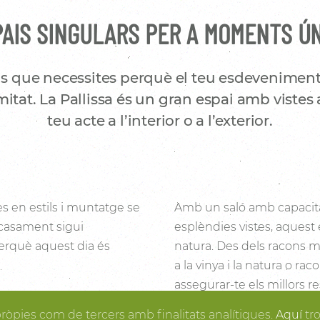
AIS SINGULARS PER A MOMENTS Ú
s que necessites perquè el teu esdeveniment
itat. La Pallissa és un gran espai amb vistes 
teu acte a l’interior o a l’exterior.
es en estils i muntatge se
Amb un saló amb capacita
 casament sigui
esplèndies vistes, aquest 
 perquè aquest dia és
natura. Des dels racons mé
a la vinya i la natura o ra
assegurar-te els millors re
i la fusta fan de la
posa en ordre, tu pots gau
pròpies com de tercers amb finalitats analítiques.
Aquí
tr
rtir en realitat el