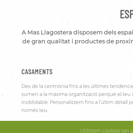
ESP
A Mas Llagostera disposem dels espai
de gran qualitat i productes de proxim
CASAMENTS
Des de la cerimònia fins a les últimes tendènci
sumen a la màxima organització perquè el teu
inoblidable. Personalitzem fins a l’últim detall
només teu.
Les vinyes que l’envolten i la noblesa de la pedra 
Utilitzem cookies tan 
Pallissa de Mas Llagostera un lloc ideal per conve