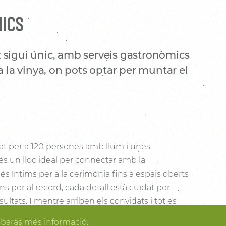
NICS
 sigui únic, amb serveis gastronòmics
a la vinya, on pots optar per muntar el
t per a 120 persones amb llum i unes
és un lloc ideal per connectar amb la
s íntims per a la cerimònia fins a espais oberts
cons per al record, cada detall està cuidat per
sultats. I mentre arriben els convidats i tot es
dir dels espais més acollidors de la casa per als
obaràs més informació.