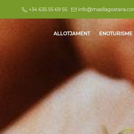
+34 635 55 69 55
info@masllagostera.c
ALLOTJAMENT
ENOTURISME