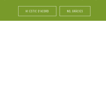
últims retocs del vestit o 
HI ESTIC D'ACORD
NO, GRÀCIES
i d’amics. La Pallissa de
Festes d’aniversari, serve
ebració. Ens adaptem a les
vinyes, maridatges, tastos 
perquè el més important
grup, reunions familiars 
informació sobre la nostra
demandes.