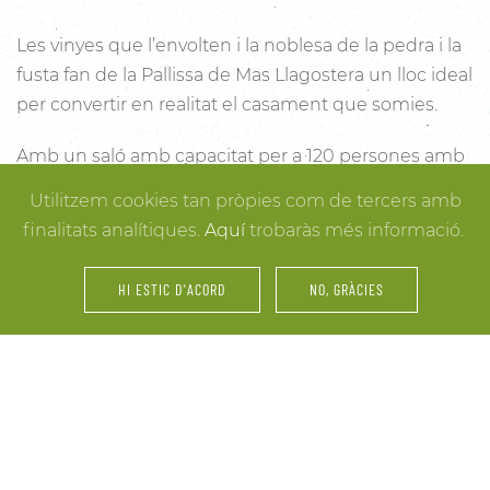
Les vinyes que l’envolten i la noblesa de la pedra i la
fusta fan de la Pallissa de Mas Llagostera un lloc ideal
per convertir en realitat el casament que somies.
Amb un saló amb capacitat per a 120 persones amb
llum i unes esplèndies vistes, aquest és un lloc ideal
Utilitzem cookies tan pròpies com de tercers amb
per connectar amb la natura. Des dels racons més
finalitats analítiques.
Aquí
trobaràs més informació.
íntims per a la cerimònia fins a espais oberts a la
vinya i la natura o racons per al record, cada detall
HI ESTIC D'ACORD
NO, GRÀCIES
està cuidat per assegurar-te els millors resultats. I
mentre arriben els convidats i tot es posa en ordre,
tu pots gaudir dels espais més acollidors de la casa
per als últims retocs del vestit o per rebre els amics o
familiars més íntims.