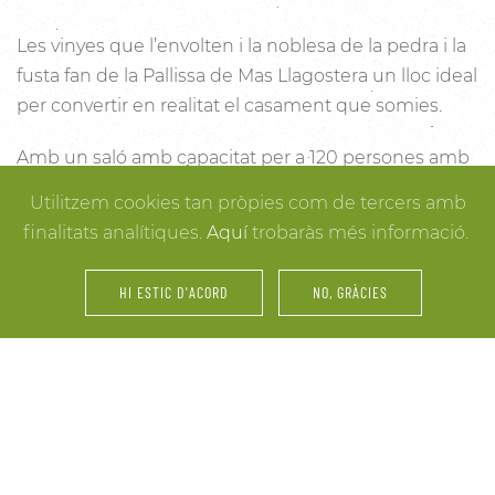
Les vinyes que l’envolten i la noblesa de la pedra i la
fusta fan de la Pallissa de Mas Llagostera un lloc ideal
per convertir en realitat el casament que somies.
Amb un saló amb capacitat per a 120 persones amb
llum i unes esplèndies vistes, aquest és un lloc ideal
Utilitzem cookies tan pròpies com de tercers amb
per connectar amb la natura. Des dels racons més
finalitats analítiques.
Aquí
trobaràs més informació.
íntims per a la cerimònia fins a espais oberts a la
vinya i la natura o racons per al record, cada detall
HI ESTIC D'ACORD
NO, GRÀCIES
està cuidat per assegurar-te els millors resultats. I
mentre arriben els convidats i tot es posa en ordre,
tu pots gaudir dels espais més acollidors de la casa
per als últims retocs del vestit o per rebre els amics o
familiars més íntims.