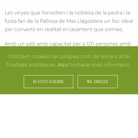
Les vinyes que l’envolten i la noblesa de la pedra i la
fusta fan de la Pallissa de Mas Llagostera un lloc ideal
per convertir en realitat el casament que somies.
Amb un saló amb capacitat per a 120 persones amb
llum i unes esplèndies vistes, aquest és un lloc ideal
Utilitzem cookies tan pròpies com de tercers amb
per connectar amb la natura. Des dels racons més
finalitats analítiques.
Aquí
trobaràs més informació.
íntims per a la cerimònia fins a espais oberts a la
vinya i la natura o racons per al record, cada detall
HI ESTIC D'ACORD
NO, GRÀCIES
està cuidat per assegurar-te els millors resultats. I
mentre arriben els convidats i tot es posa en ordre,
tu pots gaudir dels espais més acollidors de la casa
per als últims retocs del vestit o per rebre els amics o
familiars més íntims.