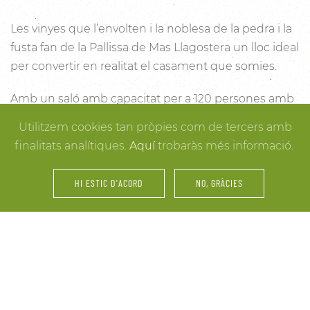
Les vinyes que l’envolten i la noblesa de la pedra i la
fusta fan de la Pallissa de Mas Llagostera un lloc ideal
per convertir en realitat el casament que somies.
Amb un saló amb capacitat per a 120 persones amb
llum i unes esplèndies vistes, aquest és un lloc ideal
Utilitzem cookies tan pròpies com de tercers amb
per connectar amb la natura. Des dels racons més
finalitats analítiques.
Aquí
trobaràs més informació.
íntims per a la cerimònia fins a espais oberts a la
vinya i la natura o racons per al record, cada detall
HI ESTIC D'ACORD
NO, GRÀCIES
està cuidat per assegurar-te els millors resultats. I
mentre arriben els convidats i tot es posa en ordre,
tu pots gaudir dels espais més acollidors de la casa
per als últims retocs del vestit o per rebre els amics o
familiars més íntims.