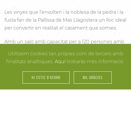
Les vinyes que l’envolten i la noblesa de la pedra i la
fusta fan de la Pallissa de Mas Llagostera un lloc ideal
per convertir en realitat el casament que somies.
Amb un saló amb capacitat per a 120 persones amb
llum i unes esplèndies vistes, aquest és un lloc ideal
Utilitzem cookies tan pròpies com de tercers amb
per connectar amb la natura. Des dels racons més
finalitats analítiques.
Aquí
trobaràs més informació.
íntims per a la cerimònia fins a espais oberts a la
vinya i la natura o racons per al record, cada detall
HI ESTIC D'ACORD
NO, GRÀCIES
està cuidat per assegurar-te els millors resultats. I
mentre arriben els convidats i tot es posa en ordre,
tu pots gaudir dels espais més acollidors de la casa
per als últims retocs del vestit o per rebre els amics o
familiars més íntims.