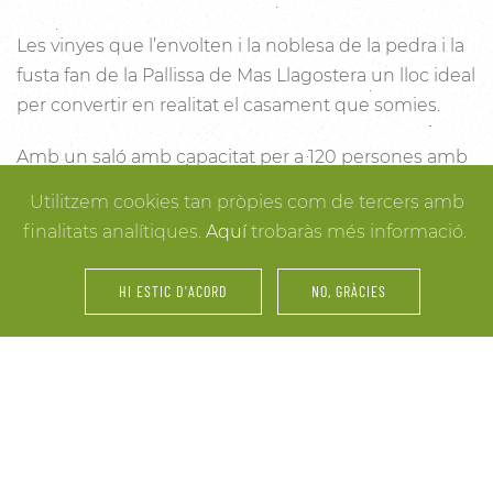
Les vinyes que l’envolten i la noblesa de la pedra i la
fusta fan de la Pallissa de Mas Llagostera un lloc ideal
per convertir en realitat el casament que somies.
Amb un saló amb capacitat per a 120 persones amb
llum i unes esplèndies vistes, aquest és un lloc ideal
Utilitzem cookies tan pròpies com de tercers amb
per connectar amb la natura. Des dels racons més
finalitats analítiques.
Aquí
trobaràs més informació.
íntims per a la cerimònia fins a espais oberts a la
vinya i la natura o racons per al record, cada detall
HI ESTIC D'ACORD
NO, GRÀCIES
està cuidat per assegurar-te els millors resultats. I
mentre arriben els convidats i tot es posa en ordre,
tu pots gaudir dels espais més acollidors de la casa
per als últims retocs del vestit o per rebre els amics o
familiars més íntims.