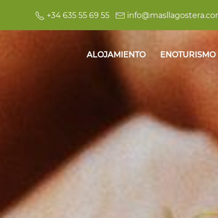
+34 635 55 69 55
info@masllagostera.c
ALOJAMIENTO
ENOTURISMO