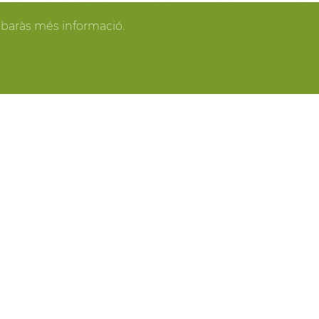
gan los invitados y todo se pone en orden, tú
obaràs més informació.
spacios más acogedores de la casa para los
o o para recibir a los amigos o familiares más
ring, actividades gastronómicas entre viñas,
 y cavas del Penedès, actividades para grupo,