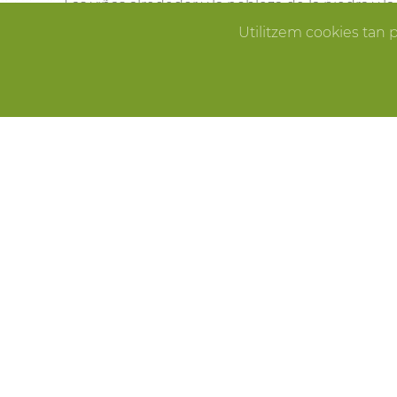
Las viñas alrededor y la nobleza de la piedra y 
Pallissa de Mas Llagostera en el lugar ideal para
Utilitzem cookies tan 
que sueñas.
ERROR
CELEBRACIONES
Fiestas de cumpleaños, fin de año, reuniones f
Pallissa de Mas Llagostera es el lugar ideal para