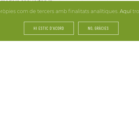
la madera convierten la
resultados. Y mientras lle
 hacer realidad la boda
pròpies com de tercers amb finalitats analítiques.
Aquí
tr
puedes disfrutar de los e
últimos retoques al vestid
HI ESTIC D'ACORD
NO, GRÀCIES
íntimos.
amiliares y de amigos… La
Fiestas, servicios de cáte
 tu celebración. Nos
maridajes, catas de vinos