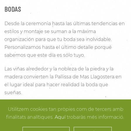
BODAS
Desde la ceremonia hasta las últimas tendencias en
estilos y montaje se suman a la máxima
organización para que tu boda sea inolvidable.
Personalizamos hasta el último detalle porqué
sabemos que este día es sólo tuyo.
Las viñas alrededor y la nobleza de la piedra y la
madera convierten la Pallissa de Mas Llagostera en
el lugar ideal para hacer realidad la boda que
sueñas.
Con un salón con capacidad para 120 personas con
Utilitzem cookies tan pròpies com de tercers amb
luz y unas esplendidas vistas, este es un lugar ideal
finalitats analítiques.
Aquí
trobaràs més informació.
para conectar con la naturaleza. Desde los rincones
más íntimos para la ceremonia hasta los espacios