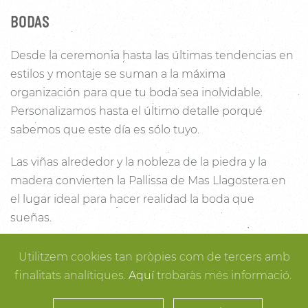
BODAS
Desde la ceremonia hasta las últimas tendencias en
estilos y montaje se suman a la máxima
organización para que tu boda sea inolvidable.
Personalizamos hasta el último detalle porqué
sabemos que este día es sólo tuyo.
Las viñas alrededor y la nobleza de la piedra y la
madera convierten la Pallissa de Mas Llagostera en
el lugar ideal para hacer realidad la boda que
sueñas.
Con un salón con capacidad para 120 personas con
Utilitzem cookies tan pròpies com de tercers amb
luz y unas esplendidas vistas, este es un lugar ideal
finalitats analítiques.
Aquí
trobaràs més informació.
para conectar con la naturaleza. Desde los rincones
más íntimos para la ceremonia hasta los espacios