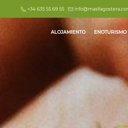
+34 635 55 69 55
info@masllagostera.c
ALOJAMIENTO
ENOTURISMO