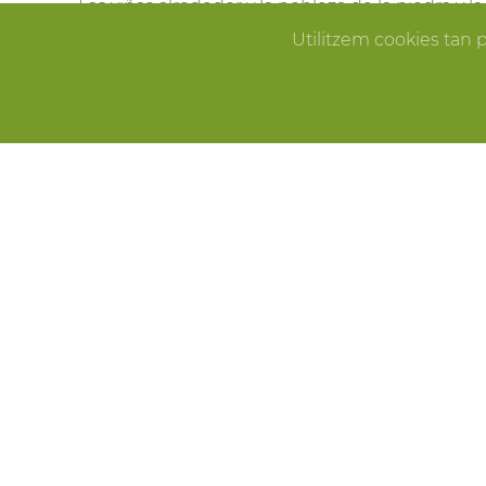
Las viñas alrededor y la nobleza de la piedra y 
Pallissa de Mas Llagostera en el lugar ideal para
Utilitzem cookies tan 
que sueñas.
ERROR
CELEBRACIONES
Fiestas de cumpleaños, fin de año, reuniones f
Pallissa de Mas Llagostera es el lugar ideal para