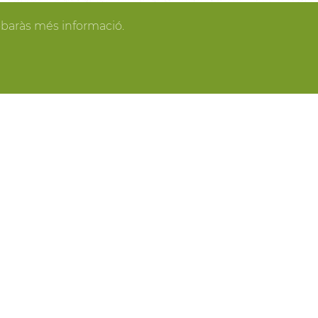
gan los invitados y todo se pone en orden, tú
obaràs més informació.
spacios más acogedores de la casa para los
o o para recibir a los amigos o familiares más
ring, actividades gastronómicas entre viñas,
 y cavas del Penedès, actividades para grupo,