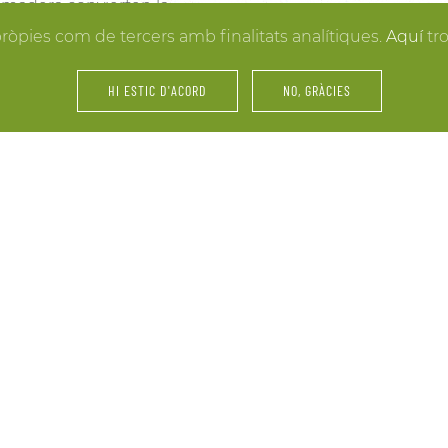
la madera convierten la
resultados. Y mientras lle
 hacer realidad la boda
pròpies com de tercers amb finalitats analítiques.
Aquí
tr
puedes disfrutar de los e
últimos retoques al vestid
HI ESTIC D'ACORD
NO, GRÀCIES
íntimos.
amiliares y de amigos… La
Fiestas, servicios de cáte
 tu celebración. Nos
maridajes, catas de vinos