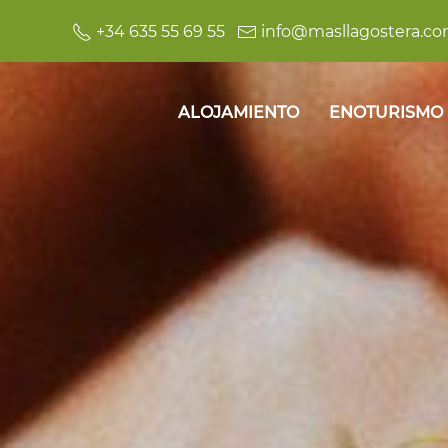
+34 635 55 69 55
info@masllagostera.c
ALOJAMIENTO
ENOTURISMO