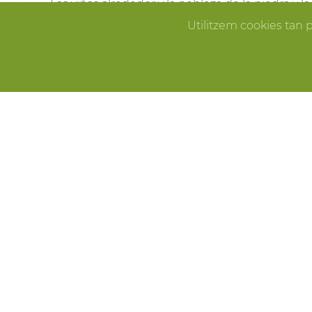
Las viñas alrededor y la nobleza de la piedra y 
Pallissa de Mas Llagostera en el lugar ideal para
Utilitzem cookies tan 
que sueñas.
ERROR
CELEBRACIONES
Fiestas de cumpleaños, fin de año, reuniones f
Pallissa de Mas Llagostera es el lugar ideal para