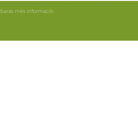
gan los invitados y todo se pone en orden, tú
obaràs més informació.
spacios más acogedores de la casa para los
o o para recibir a los amigos o familiares más
ring, actividades gastronómicas entre viñas,
 y cavas del Penedès, actividades para grupo,