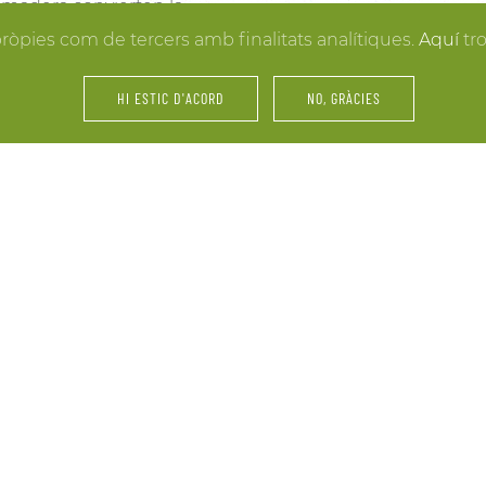
la madera convierten la
resultados. Y mientras lle
 hacer realidad la boda
pròpies com de tercers amb finalitats analítiques.
Aquí
tr
puedes disfrutar de los e
últimos retoques al vestid
HI ESTIC D'ACORD
NO, GRÀCIES
íntimos.
amiliares y de amigos… La
Fiestas, servicios de cáte
 tu celebración. Nos
maridajes, catas de vinos