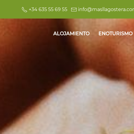
+34 635 55 69 55
info@masllagostera.c
ALOJAMIENTO
ENOTURISMO