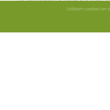
Las viñas alrededor y la nobleza de la piedra y 
Pallissa de Mas Llagostera en el lugar ideal para
Utilitzem cookies tan 
que sueñas.
ERROR
CELEBRACIONES
Fiestas de cumpleaños, fin de año, reuniones f
Pallissa de Mas Llagostera es el lugar ideal para