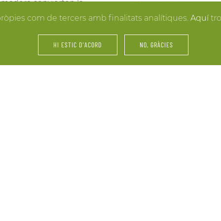
la madera convierten la
resultados. Y mientras lle
 hacer realidad la boda
pròpies com de tercers amb finalitats analítiques.
Aquí
tr
puedes disfrutar de los e
últimos retoques al vestid
HI ESTIC D'ACORD
NO, GRÀCIES
íntimos.
amiliares y de amigos… La
Fiestas, servicios de cáte
 tu celebración. Nos
maridajes, catas de vinos