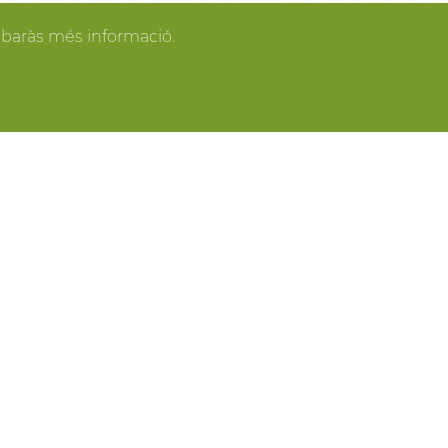
gan los invitados y todo se pone en orden, tú
obaràs més informació.
spacios más acogedores de la casa para los
o o para recibir a los amigos o familiares más
ring, actividades gastronómicas entre viñas,
 y cavas del Penedès, actividades para grupo,