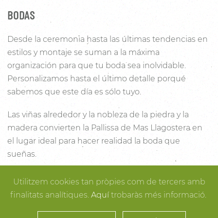
BODAS
Desde la ceremonia hasta las últimas tendencias en
estilos y montaje se suman a la máxima
organización para que tu boda sea inolvidable.
Personalizamos hasta el último detalle porqué
sabemos que este día es sólo tuyo.
Las viñas alrededor y la nobleza de la piedra y la
madera convierten la Pallissa de Mas Llagostera en
el lugar ideal para hacer realidad la boda que
sueñas.
Con un salón con capacidad para 120 personas con
Utilitzem cookies tan pròpies com de tercers amb
luz y unas esplendidas vistas, este es un lugar ideal
finalitats analítiques.
Aquí
trobaràs més informació.
para conectar con la naturaleza. Desde los rincones
más íntimos para la ceremonia hasta los espacios