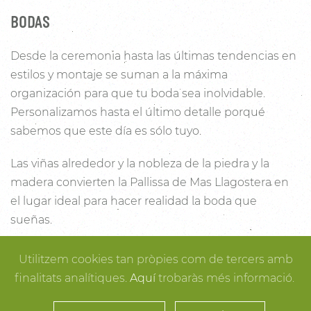
BODAS
Desde la ceremonia hasta las últimas tendencias en
estilos y montaje se suman a la máxima
organización para que tu boda sea inolvidable.
Personalizamos hasta el último detalle porqué
sabemos que este día es sólo tuyo.
Las viñas alrededor y la nobleza de la piedra y la
madera convierten la Pallissa de Mas Llagostera en
el lugar ideal para hacer realidad la boda que
sueñas.
Con un salón con capacidad para 120 personas con
Utilitzem cookies tan pròpies com de tercers amb
luz y unas esplendidas vistas, este es un lugar ideal
finalitats analítiques.
Aquí
trobaràs més informació.
para conectar con la naturaleza. Desde los rincones
más íntimos para la ceremonia hasta los espacios