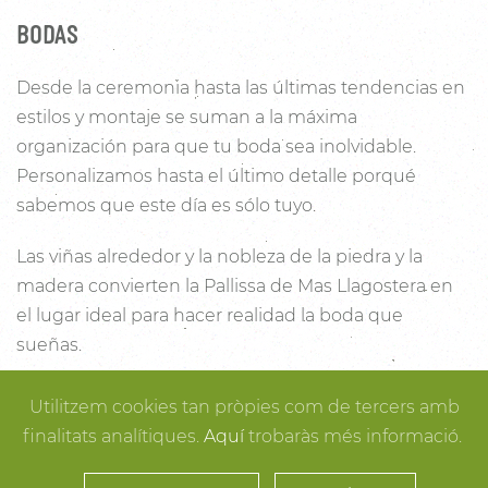
BODAS
Desde la ceremonia hasta las últimas tendencias en
estilos y montaje se suman a la máxima
organización para que tu boda sea inolvidable.
Personalizamos hasta el último detalle porqué
sabemos que este día es sólo tuyo.
Las viñas alrededor y la nobleza de la piedra y la
madera convierten la Pallissa de Mas Llagostera en
el lugar ideal para hacer realidad la boda que
sueñas.
Con un salón con capacidad para 120 personas con
Utilitzem cookies tan pròpies com de tercers amb
luz y unas esplendidas vistas, este es un lugar ideal
finalitats analítiques.
Aquí
trobaràs més informació.
para conectar con la naturaleza. Desde los rincones
más íntimos para la ceremonia hasta los espacios