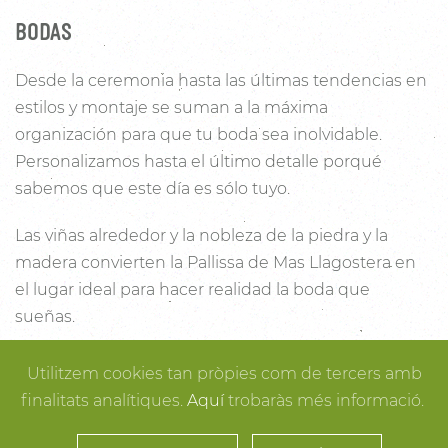
BODAS
Desde la ceremonia hasta las últimas tendencias en
estilos y montaje se suman a la máxima
organización para que tu boda sea inolvidable.
Personalizamos hasta el último detalle porqué
sabemos que este día es sólo tuyo.
Las viñas alrededor y la nobleza de la piedra y la
madera convierten la Pallissa de Mas Llagostera en
el lugar ideal para hacer realidad la boda que
sueñas.
Con un salón con capacidad para 120 personas con
Utilitzem cookies tan pròpies com de tercers amb
luz y unas esplendidas vistas, este es un lugar ideal
finalitats analítiques.
Aquí
trobaràs més informació.
para conectar con la naturaleza. Desde los rincones
más íntimos para la ceremonia hasta los espacios