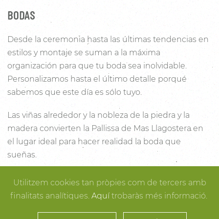
BODAS
Desde la ceremonia hasta las últimas tendencias en
estilos y montaje se suman a la máxima
organización para que tu boda sea inolvidable.
Personalizamos hasta el último detalle porqué
sabemos que este día es sólo tuyo.
Las viñas alrededor y la nobleza de la piedra y la
madera convierten la Pallissa de Mas Llagostera en
el lugar ideal para hacer realidad la boda que
sueñas.
Con un salón con capacidad para 120 personas con
Utilitzem cookies tan pròpies com de tercers amb
luz y unas esplendidas vistas, este es un lugar ideal
finalitats analítiques.
Aquí
trobaràs més informació.
para conectar con la naturaleza. Desde los rincones
más íntimos para la ceremonia hasta los espacios