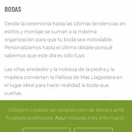
BODAS
Desde la ceremonia hasta las últimas tendencias en
estilos y montaje se suman a la máxima
organización para que tu boda sea inolvidable.
Personalizamos hasta el último detalle porqué
sabemos que este día es sólo tuyo.
Las viñas alrededor y la nobleza de la piedra y la
madera convierten la Pallissa de Mas Llagostera en
el lugar ideal para hacer realidad la boda que
sueñas.
Con un salón con capacidad para 120 personas con
Utilitzem cookies tan pròpies com de tercers amb
luz y unas esplendidas vistas, este es un lugar ideal
finalitats analítiques.
Aquí
trobaràs més informació.
para conectar con la naturaleza. Desde los rincones
más íntimos para la ceremonia hasta los espacios