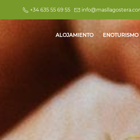
+34 635 55 69 55
info@masllagostera.c
ALOJAMIENTO
ENOTURISMO