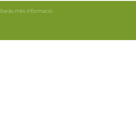
gan los invitados y todo se pone en orden, tú
obaràs més informació.
spacios más acogedores de la casa para los
o o para recibir a los amigos o familiares más
ring, actividades gastronómicas entre viñas,
 y cavas del Penedès, actividades para grupo,