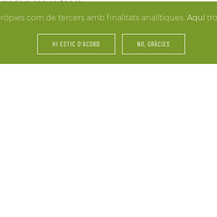
la madera convierten la
resultados. Y mientras lle
 hacer realidad la boda
pròpies com de tercers amb finalitats analítiques.
Aquí
tr
puedes disfrutar de los e
últimos retoques al vestid
HI ESTIC D'ACORD
NO, GRÀCIES
íntimos.
amiliares y de amigos… La
Fiestas, servicios de cáte
 tu celebración. Nos
maridajes, catas de vinos