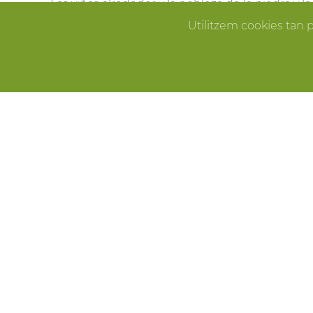
Las viñas alrededor y la nobleza de la piedra y 
Pallissa de Mas Llagostera en el lugar ideal para
Utilitzem cookies tan 
que sueñas.
ERROR
CELEBRACIONES
Fiestas de cumpleaños, fin de año, reuniones f
Pallissa de Mas Llagostera es el lugar ideal para