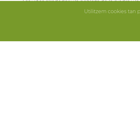
Las viñas alrededor y la nobleza de la piedra y 
Pallissa de Mas Llagostera en el lugar ideal para
Utilitzem cookies tan 
que sueñas.
ERROR
CELEBRACIONES
Fiestas de cumpleaños, fin de año, reuniones f
Pallissa de Mas Llagostera es el lugar ideal para