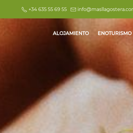
+34 635 55 69 55
info@masllagostera.c
ALOJAMIENTO
ENOTURISMO