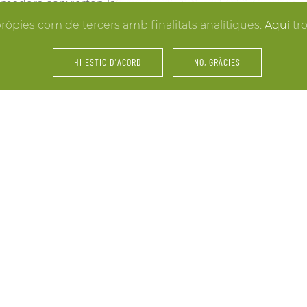
la madera convierten la
resultados. Y mientras lle
 hacer realidad la boda
pròpies com de tercers amb finalitats analítiques.
Aquí
tr
puedes disfrutar de los e
últimos retoques al vestid
HI ESTIC D'ACORD
NO, GRÀCIES
íntimos.
amiliares y de amigos… La
Fiestas, servicios de cáte
 tu celebración. Nos
maridajes, catas de vinos