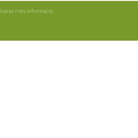
gan los invitados y todo se pone en orden, tú
obaràs més informació.
spacios más acogedores de la casa para los
o o para recibir a los amigos o familiares más
ring, actividades gastronómicas entre viñas,
 y cavas del Penedès, actividades para grupo,