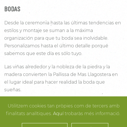
BODAS
Desde la ceremonia hasta las últimas tendencias en
estilos y montaje se suman a la máxima
organización para que tu boda sea inolvidable.
Personalizamos hasta el último detalle porqué
sabemos que este día es sólo tuyo.
Las viñas alrededor y la nobleza de la piedra y la
madera convierten la Pallissa de Mas Llagostera en
el lugar ideal para hacer realidad la boda que
sueñas.
Con un salón con capacidad para 120 personas con
Utilitzem cookies tan pròpies com de tercers amb
luz y unas esplendidas vistas, este es un lugar ideal
finalitats analítiques.
Aquí
trobaràs més informació.
para conectar con la naturaleza. Desde los rincones
más íntimos para la ceremonia hasta los espacios