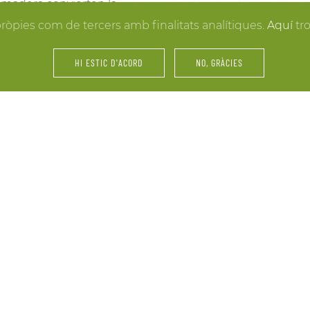
la madera convierten la
resultados. Y mientras lle
 hacer realidad la boda
pròpies com de tercers amb finalitats analítiques.
Aquí
tr
puedes disfrutar de los e
últimos retoques al vestid
HI ESTIC D'ACORD
NO, GRÀCIES
íntimos.
amiliares y de amigos… La
Fiestas, servicios de cáte
 tu celebración. Nos
maridajes, catas de vinos