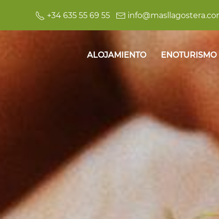
+34 635 55 69 55
info@masllagostera.c
ALOJAMIENTO
ENOTURISMO