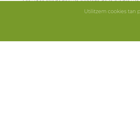
Las viñas alrededor y la nobleza de la piedra y 
Pallissa de Mas Llagostera en el lugar ideal para
Utilitzem cookies tan 
que sueñas.
ERROR
CELEBRACIONES
Fiestas de cumpleaños, fin de año, reuniones f
Pallissa de Mas Llagostera es el lugar ideal para