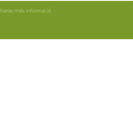
gan los invitados y todo se pone en orden, tú
obaràs més informació.
spacios más acogedores de la casa para los
o o para recibir a los amigos o familiares más
ring, actividades gastronómicas entre viñas,
 y cavas del Penedès, actividades para grupo,