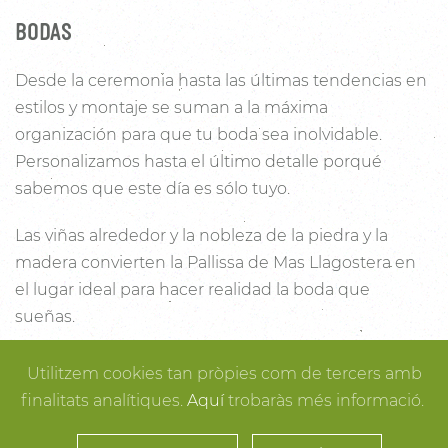
BODAS
Desde la ceremonia hasta las últimas tendencias en
estilos y montaje se suman a la máxima
organización para que tu boda sea inolvidable.
Personalizamos hasta el último detalle porqué
sabemos que este día es sólo tuyo.
Las viñas alrededor y la nobleza de la piedra y la
madera convierten la Pallissa de Mas Llagostera en
el lugar ideal para hacer realidad la boda que
sueñas.
Con un salón con capacidad para 120 personas con
Utilitzem cookies tan pròpies com de tercers amb
luz y unas esplendidas vistas, este es un lugar ideal
finalitats analítiques.
Aquí
trobaràs més informació.
para conectar con la naturaleza. Desde los rincones
más íntimos para la ceremonia hasta los espacios