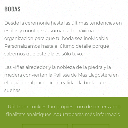
BODAS
Desde la ceremonia hasta las últimas tendencias en
estilos y montaje se suman a la máxima
organización para que tu boda sea inolvidable.
Personalizamos hasta el último detalle porqué
sabemos que este día es sólo tuyo.
Las viñas alrededor y la nobleza de la piedra y la
madera convierten la Pallissa de Mas Llagostera en
el lugar ideal para hacer realidad la boda que
sueñas.
Con un salón con capacidad para 120 personas con
Utilitzem cookies tan pròpies com de tercers amb
luz y unas esplendidas vistas, este es un lugar ideal
finalitats analítiques.
Aquí
trobaràs més informació.
para conectar con la naturaleza. Desde los rincones
más íntimos para la ceremonia hasta los espacios