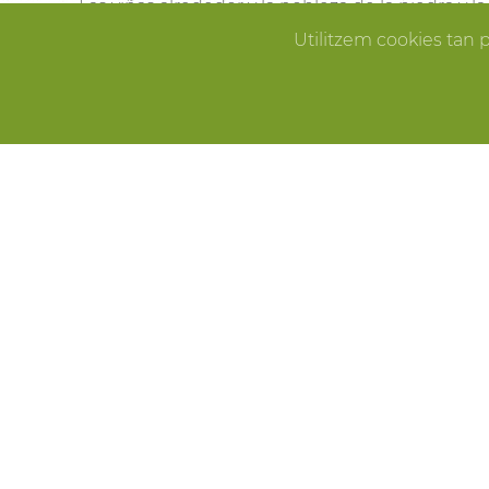
Las viñas alrededor y la nobleza de la piedra y 
Pallissa de Mas Llagostera en el lugar ideal para
Utilitzem cookies tan 
que sueñas.
ERROR
CELEBRACIONES
Fiestas de cumpleaños, fin de año, reuniones f
Pallissa de Mas Llagostera es el lugar ideal para