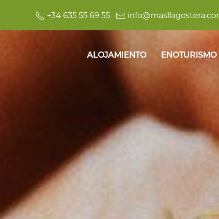
+34 635 55 69 55
info@masllagostera.c
ALOJAMIENTO
ENOTURISMO