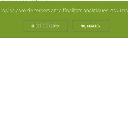
la madera convierten la
resultados. Y mientras lle
 hacer realidad la boda
pròpies com de tercers amb finalitats analítiques.
Aquí
tr
puedes disfrutar de los e
últimos retoques al vestid
HI ESTIC D'ACORD
NO, GRÀCIES
íntimos.
amiliares y de amigos… La
Fiestas, servicios de cáte
 tu celebración. Nos
maridajes, catas de vinos