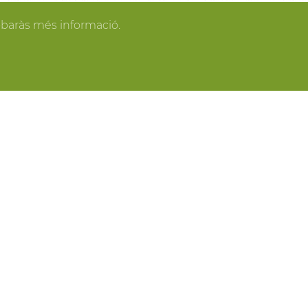
gan los invitados y todo se pone en orden, tú
obaràs més informació.
spacios más acogedores de la casa para los
o o para recibir a los amigos o familiares más
ring, actividades gastronómicas entre viñas,
 y cavas del Penedès, actividades para grupo,