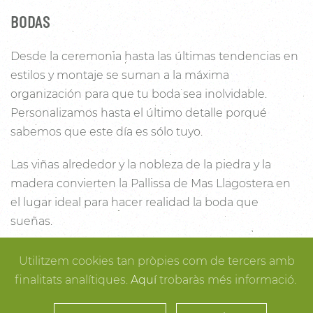
BODAS
Desde la ceremonia hasta las últimas tendencias en
estilos y montaje se suman a la máxima
organización para que tu boda sea inolvidable.
Personalizamos hasta el último detalle porqué
sabemos que este día es sólo tuyo.
Las viñas alrededor y la nobleza de la piedra y la
madera convierten la Pallissa de Mas Llagostera en
el lugar ideal para hacer realidad la boda que
sueñas.
Con un salón con capacidad para 120 personas con
Utilitzem cookies tan pròpies com de tercers amb
luz y unas esplendidas vistas, este es un lugar ideal
finalitats analítiques.
Aquí
trobaràs més informació.
para conectar con la naturaleza. Desde los rincones
más íntimos para la ceremonia hasta los espacios