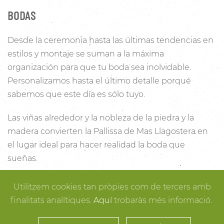
BODAS
Desde la ceremonia hasta las últimas tendencias en
estilos y montaje se suman a la máxima
organización para que tu boda sea inolvidable.
Personalizamos hasta el último detalle porqué
sabemos que este día es sólo tuyo.
Las viñas alrededor y la nobleza de la piedra y la
madera convierten la Pallissa de Mas Llagostera en
el lugar ideal para hacer realidad la boda que
sueñas.
Con un salón con capacidad para 120 personas con
Utilitzem cookies tan pròpies com de tercers amb
luz y unas esplendidas vistas, este es un lugar ideal
finalitats analítiques.
Aquí
trobaràs més informació.
para conectar con la naturaleza. Desde los rincones
más íntimos para la ceremonia hasta los espacios