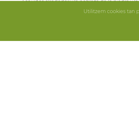
Las viñas alrededor y la nobleza de la piedra y 
Pallissa de Mas Llagostera en el lugar ideal para
Utilitzem cookies tan 
que sueñas.
ERROR
CELEBRACIONES
Fiestas de cumpleaños, fin de año, reuniones f
Pallissa de Mas Llagostera es el lugar ideal para