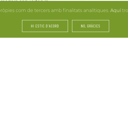
la madera convierten la
resultados. Y mientras lle
 hacer realidad la boda
pròpies com de tercers amb finalitats analítiques.
Aquí
tr
puedes disfrutar de los e
últimos retoques al vestid
HI ESTIC D'ACORD
NO, GRÀCIES
íntimos.
amiliares y de amigos… La
Fiestas, servicios de cáte
 tu celebración. Nos
maridajes, catas de vinos