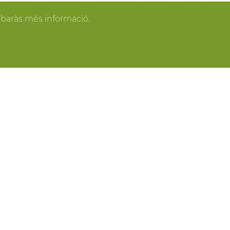
gan los invitados y todo se pone en orden, tú
obaràs més informació.
spacios más acogedores de la casa para los
o o para recibir a los amigos o familiares más
ring, actividades gastronómicas entre viñas,
 y cavas del Penedès, actividades para grupo,