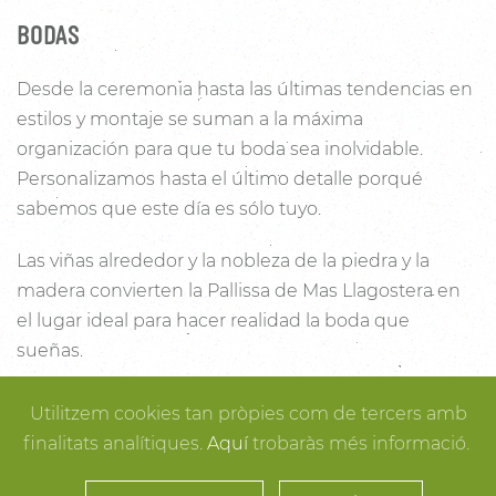
BODAS
Desde la ceremonia hasta las últimas tendencias en
estilos y montaje se suman a la máxima
organización para que tu boda sea inolvidable.
Personalizamos hasta el último detalle porqué
sabemos que este día es sólo tuyo.
Las viñas alrededor y la nobleza de la piedra y la
madera convierten la Pallissa de Mas Llagostera en
el lugar ideal para hacer realidad la boda que
sueñas.
Con un salón con capacidad para 120 personas con
Utilitzem cookies tan pròpies com de tercers amb
luz y unas esplendidas vistas, este es un lugar ideal
finalitats analítiques.
Aquí
trobaràs més informació.
para conectar con la naturaleza. Desde los rincones
más íntimos para la ceremonia hasta los espacios