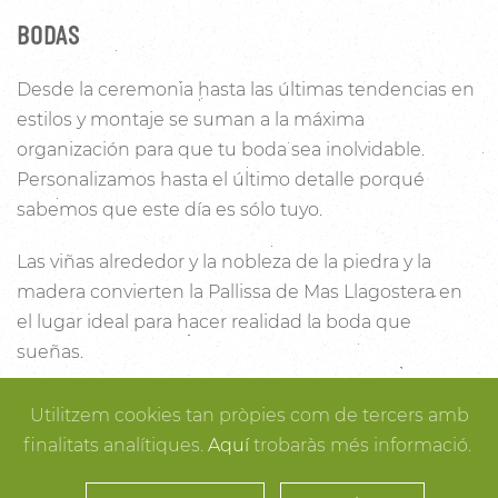
BODAS
Desde la ceremonia hasta las últimas tendencias en
estilos y montaje se suman a la máxima
organización para que tu boda sea inolvidable.
Personalizamos hasta el último detalle porqué
sabemos que este día es sólo tuyo.
Las viñas alrededor y la nobleza de la piedra y la
madera convierten la Pallissa de Mas Llagostera en
el lugar ideal para hacer realidad la boda que
sueñas.
Con un salón con capacidad para 120 personas con
Utilitzem cookies tan pròpies com de tercers amb
luz y unas esplendidas vistas, este es un lugar ideal
finalitats analítiques.
Aquí
trobaràs més informació.
para conectar con la naturaleza. Desde los rincones
más íntimos para la ceremonia hasta los espacios