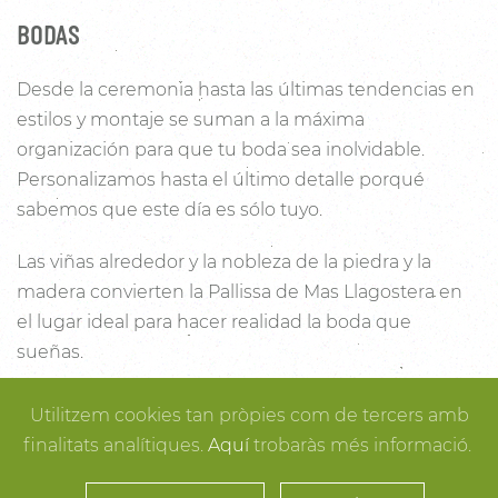
BODAS
Desde la ceremonia hasta las últimas tendencias en
estilos y montaje se suman a la máxima
organización para que tu boda sea inolvidable.
Personalizamos hasta el último detalle porqué
sabemos que este día es sólo tuyo.
Las viñas alrededor y la nobleza de la piedra y la
madera convierten la Pallissa de Mas Llagostera en
el lugar ideal para hacer realidad la boda que
sueñas.
Con un salón con capacidad para 120 personas con
Utilitzem cookies tan pròpies com de tercers amb
luz y unas esplendidas vistas, este es un lugar ideal
finalitats analítiques.
Aquí
trobaràs més informació.
para conectar con la naturaleza. Desde los rincones
más íntimos para la ceremonia hasta los espacios