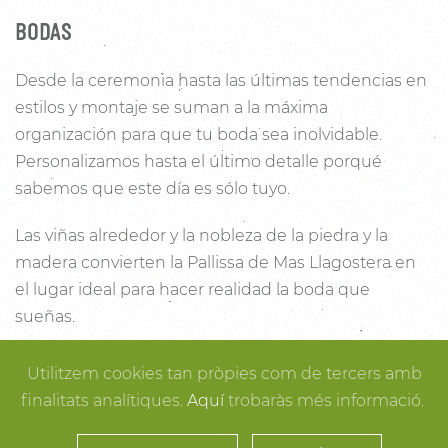
BODAS
Desde la ceremonia hasta las últimas tendencias en
estilos y montaje se suman a la máxima
organización para que tu boda sea inolvidable.
Personalizamos hasta el último detalle porqué
sabemos que este día es sólo tuyo.
Las viñas alrededor y la nobleza de la piedra y la
madera convierten la Pallissa de Mas Llagostera en
el lugar ideal para hacer realidad la boda que
sueñas.
Con un salón con capacidad para 120 personas con
Utilitzem cookies tan pròpies com de tercers amb
luz y unas esplendidas vistas, este es un lugar ideal
finalitats analítiques.
Aquí
trobaràs més informació.
para conectar con la naturaleza. Desde los rincones
más íntimos para la ceremonia hasta los espacios