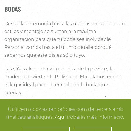
BODAS
Desde la ceremonia hasta las últimas tendencias en
estilos y montaje se suman a la máxima
organización para que tu boda sea inolvidable.
Personalizamos hasta el último detalle porqué
sabemos que este día es sólo tuyo.
Las viñas alrededor y la nobleza de la piedra y la
madera convierten la Pallissa de Mas Llagostera en
el lugar ideal para hacer realidad la boda que
sueñas.
Con un salón con capacidad para 120 personas con
Utilitzem cookies tan pròpies com de tercers amb
luz y unas esplendidas vistas, este es un lugar ideal
finalitats analítiques.
Aquí
trobaràs més informació.
para conectar con la naturaleza. Desde los rincones
más íntimos para la ceremonia hasta los espacios