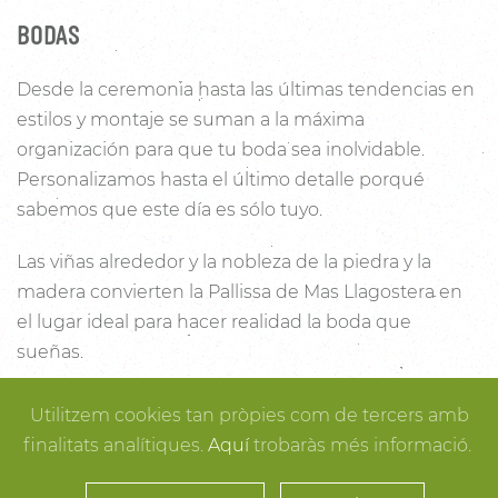
BODAS
Desde la ceremonia hasta las últimas tendencias en
estilos y montaje se suman a la máxima
organización para que tu boda sea inolvidable.
Personalizamos hasta el último detalle porqué
sabemos que este día es sólo tuyo.
Las viñas alrededor y la nobleza de la piedra y la
madera convierten la Pallissa de Mas Llagostera en
el lugar ideal para hacer realidad la boda que
sueñas.
Con un salón con capacidad para 120 personas con
Utilitzem cookies tan pròpies com de tercers amb
luz y unas esplendidas vistas, este es un lugar ideal
finalitats analítiques.
Aquí
trobaràs més informació.
para conectar con la naturaleza. Desde los rincones
más íntimos para la ceremonia hasta los espacios