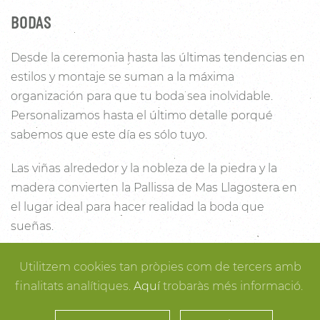
BODAS
Desde la ceremonia hasta las últimas tendencias en
estilos y montaje se suman a la máxima
organización para que tu boda sea inolvidable.
Personalizamos hasta el último detalle porqué
sabemos que este día es sólo tuyo.
Las viñas alrededor y la nobleza de la piedra y la
madera convierten la Pallissa de Mas Llagostera en
el lugar ideal para hacer realidad la boda que
sueñas.
Con un salón con capacidad para 120 personas con
Utilitzem cookies tan pròpies com de tercers amb
luz y unas esplendidas vistas, este es un lugar ideal
finalitats analítiques.
Aquí
trobaràs més informació.
para conectar con la naturaleza. Desde los rincones
más íntimos para la ceremonia hasta los espacios