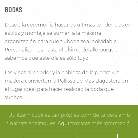
BODAS
Desde la ceremonia hasta las últimas tendencias en
estilos y montaje se suman a la máxima
organización para que tu boda sea inolvidable.
Personalizamos hasta el último detalle porqué
sabemos que este día es sólo tuyo.
Las viñas alrededor y la nobleza de la piedra y la
madera convierten la Pallissa de Mas Llagostera en
el lugar ideal para hacer realidad la boda que
sueñas.
Con un salón con capacidad para 120 personas con
Utilitzem cookies tan pròpies com de tercers amb
luz y unas esplendidas vistas, este es un lugar ideal
finalitats analítiques.
Aquí
trobaràs més informació.
para conectar con la naturaleza. Desde los rincones
más íntimos para la ceremonia hasta los espacios