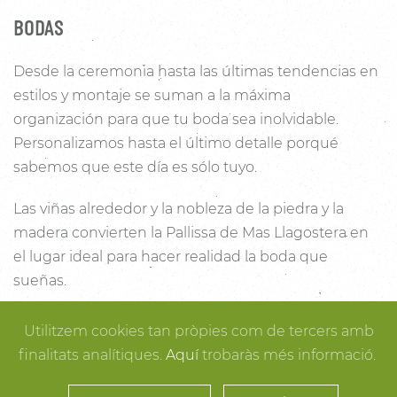
BODAS
Desde la ceremonia hasta las últimas tendencias en
estilos y montaje se suman a la máxima
organización para que tu boda sea inolvidable.
Personalizamos hasta el último detalle porqué
sabemos que este día es sólo tuyo.
Las viñas alrededor y la nobleza de la piedra y la
madera convierten la Pallissa de Mas Llagostera en
el lugar ideal para hacer realidad la boda que
sueñas.
Con un salón con capacidad para 120 personas con
Utilitzem cookies tan pròpies com de tercers amb
luz y unas esplendidas vistas, este es un lugar ideal
finalitats analítiques.
Aquí
trobaràs més informació.
para conectar con la naturaleza. Desde los rincones
más íntimos para la ceremonia hasta los espacios