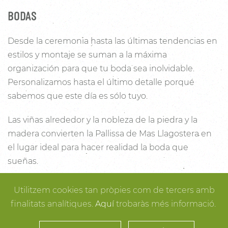
BODAS
Desde la ceremonia hasta las últimas tendencias en
estilos y montaje se suman a la máxima
organización para que tu boda sea inolvidable.
Personalizamos hasta el último detalle porqué
sabemos que este día es sólo tuyo.
Las viñas alrededor y la nobleza de la piedra y la
madera convierten la Pallissa de Mas Llagostera en
el lugar ideal para hacer realidad la boda que
sueñas.
Con un salón con capacidad para 120 personas con
Utilitzem cookies tan pròpies com de tercers amb
luz y unas esplendidas vistas, este es un lugar ideal
finalitats analítiques.
Aquí
trobaràs més informació.
para conectar con la naturaleza. Desde los rincones
más íntimos para la ceremonia hasta los espacios