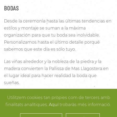
BODAS
Desde la ceremonia hasta las últimas tendencias en
estilos y montaje se suman a la máxima
organización para que tu boda sea inolvidable.
Personalizamos hasta el último detalle porqué
sabemos que este día es sólo tuyo.
Las viñas alrededor y la nobleza de la piedra y la
madera convierten la Pallissa de Mas Llagostera en
el lugar ideal para hacer realidad la boda que
sueñas.
Con un salón con capacidad para 120 personas con
Utilitzem cookies tan pròpies com de tercers amb
luz y unas esplendidas vistas, este es un lugar ideal
finalitats analítiques.
Aquí
trobaràs més informació.
para conectar con la naturaleza. Desde los rincones
más íntimos para la ceremonia hasta los espacios