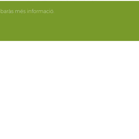
gan los invitados y todo se pone en orden, tú
obaràs més informació.
spacios más acogedores de la casa para los
o o para recibir a los amigos o familiares más
ring, actividades gastronómicas entre viñas,
 y cavas del Penedès, actividades para grupo,