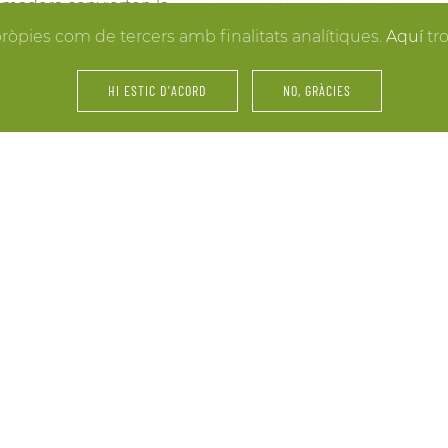
la madera convierten la
resultados. Y mientras lle
 hacer realidad la boda
pròpies com de tercers amb finalitats analítiques.
Aquí
tr
puedes disfrutar de los e
últimos retoques al vestid
HI ESTIC D'ACORD
NO, GRÀCIES
íntimos.
amiliares y de amigos… La
Fiestas, servicios de cáte
 tu celebración. Nos
maridajes, catas de vinos