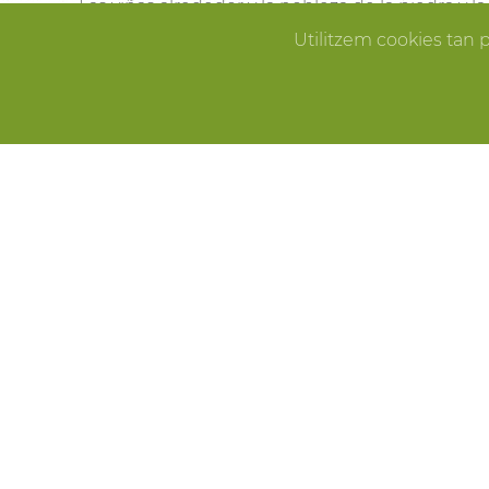
Las viñas alrededor y la nobleza de la piedra y 
Pallissa de Mas Llagostera en el lugar ideal para
Utilitzem cookies tan 
que sueñas.
ERROR
CELEBRACIONES
Fiestas de cumpleaños, fin de año, reuniones f
Pallissa de Mas Llagostera es el lugar ideal para