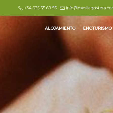
+34 635 55 69 55
info@masllagostera.c
ALOJAMIENTO
ENOTURISMO